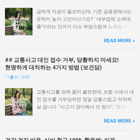
급하게 자금이 필요하신데, 기존 금융권에서는
문턱이 높아 고민이신가요? ' 대부업체 소액대
출'이라는 단어가 다소 부담스럽게 느껴질 수 있
지만, 잘 알아보면 합리적인 조건으로 신속하게
READ MORE »
도움받을 수 있는 곳들이 분명히 있습니다. 특히
저신용자나 무직자분들도 희망을 가질 수 있도
록, 까다로운 조건 없이 비교적 쉽게 대출 가능
## 교통사고 대인 접수 거부, 당황하지 마세요!
한 곳들을 꼼꼼히 선정하여 안내해 드리고자 합
현명하게 대처하는 4가지 방법 (보건담)
니다. 혼란스러운 정보 속에서 길을 잃지 않도
11월 01, 2025
록, 저희가 엄선한 'Best 5'와 함께 현명한 선택
을 도와드리겠습니다. 어떤 곳이 내 상황에 가장
교통사고를 당해 몸이 불편한데, 보험 사에서 대
적합할지, 또 어떤 부분을 주의 깊게 살펴봐야
인 접수를 거부당하면 정말 당황스럽고 막막하
할지 궁금하시다면, 관련 글을 참고하시면 더 자
실 겁니다. "사고가 경미해서 안 된다", "증상이
세한 정보를 얻으실 수 있습니다 . 여러분의 소
명확하지 않다" 등의 이유로 보험사의 접수 거절
중한 시간을 아끼고, 필요한 자금을 안전하게 마
READ MORE »
통보를 받으면 어떻게 해야 할지 몰라 발만 동동
련하실 수 있도록 최선을 다해 돕겠습니다. 더
구르게 되죠. 혹시 이런 경험을 하셨거나, 앞으
구체적인 내용이 궁금하신 분들을 위해 준비했
로 이런 상황이 발생할까 걱정되시나요? 이처럼
어요. 📝 전체 내용 보기 → 대부업체 소액대출,