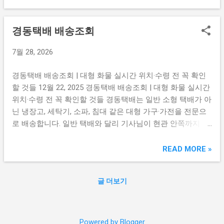
직접 픽업 방법, 운송장 분실 시 대처법까지 아래 버튼에서 확
배를 보낼 때도 로...
인하세요. 대신택배 실시간 배송조회 바로가기 → 영업소 도
경동택배 배송조회
착 여부 및 담당 기사님 연락처 확인하기 → 대신택배 취급 영
업소 조회 및 문의하기 → '영업소 도착' 단계라면 직접 찾아
7월 28, 2026
가서 픽업도 가능하다 대신택배 조회 결과에서 '영업소 도
착'이 표시됐다면 내 물건이 우리 동네 담당 영업소에 와 있다
경동택배 배송조회 | 대형 화물 실시간 위치·수령 전 꼭 확인
는 의미입니다. 이 단계에서 배달 일정을 기다리지 않고 영업
할 것들 12월 22, 2025 경동택배 배송조회 | 대형 화물 실시간
소에 직접 방문해 픽업하는 것도 가능합니다. 특히 쌀이나 농
위치·수령 전 꼭 확인할 것들 경동택배는 일반 소형 택배가 아
산물처럼 신선도가 중요한 물건이라면 배달을 기다리는 것보
닌 냉장고, 세탁기, 소파, 침대 같은 대형 가구·가전을 전문으
다 직접 픽업이 더 안전한 경우가 있습니다. 조회 화면에 표시
로 배송합니다. 일반 택배와 달리 기사님이 현관 안쪽까지 들
된 영업소 전화번호로 먼저 연락해 방문 픽업 가능 여부와 운
고 들어와야 하는 경우가 많아 배송 시간에 맞춰 반드시 집에
영 시간을 확인한 뒤 방문하면 됩니다. 💡 핵심 팁: 픽업 방문
있어야 하고, 건물 환경에 따라 사전 조율이 필요한 경우도 있
READ MORE »
시 신분증과 운송장 번호(또는 주문 확인서)...
습니다. 실시간 화물 위치 조회, 기사님 연락처 확인, 수령 전
준비사항까지 아래 버튼에서 바로 확인하세요. 경동택배 실
글 더보기
시간 화물 배송조회 바로가기 → 배송 기사님 연락처 및 도착
예정 시간 확인하기 → 경동택배 고객센터 1:1 문의 바로가기
→ 경동택배는 일반 택배와 조회 방식이 조금 다르다 경동택
배는 합동택배와 물류 네트워크를 공유하는 대형 화물 전문
Powered by Blogger