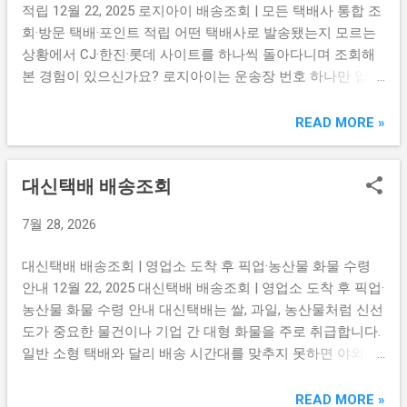
적립 12월 22, 2025 로지아이 배송조회 | 모든 택배사 통합 조
박 예약 사이트의 가격을 한눈에 비교해주는 플랫폼입니다.
회·방문 택배·포인트 적립 어떤 택배사로 발송됐는지 모르는
결제는 호텔스컴바인이 아니라 연결된 파트너사에서 이루어
상황에서 CJ·한진·롯데 사이트를 하나씩 돌아다니며 조회해
지기 때문에 호텔스컴바인 홈페이지에서 예약 내역을 찾으려
본 경험이 있으신가요? 로지아이는 운송장 번호 하나만 입력
해도 나오지 않는 것이 당연합니다. 실제 예약과 바우처는 결
하면 어느 택배사 물건인지 자동으로 찾아 실시간 위치를 보
제가 진행된 파트너사 이메일로 발송됩니다. 이메일 받은 편
여주는 국내 택배 통합 조회 서비스입니다. 통합 배송조회, 방
READ MORE »
지함에서 Agoda, Booking, Expedia, Trip 등으로 검색하면 예
문 택배 예약 상태 확인, 포인트 적립 방법까지 아래 버튼에서
약 확인 메일을 찾을 수 있습니다. ...
한 번에 확인하세요. 로지아이 모든 택배사 통합 배송조회 바
대신택배 배송조회
로가기 → 방문 택배 예약 상태 및 기사 배정 확인하기 → 택
배 포인트 적립 및 현금 전환 방법 보기 → 택배사를 몰라도
7월 28, 2026
운송장 번호 하나면 자동으로 찾아준다 로지아이의 가장 큰
장점은 택배사를 따로 선택하지 않아도 된다는 점입니다. 운
대신택배 배송조회 | 영업소 도착 후 픽업·농산물 화물 수령
송장 번호를 입력하면 CJ대한통운, 한진택배, 롯데택배, 편의
안내 12월 22, 2025 대신택배 배송조회 | 영업소 도착 후 픽업·
점 택배(CU, GS25)를 포함한 국내 주요 택배사를 자동으로 식
농산물 화물 수령 안내 대신택배는 쌀, 과일, 농산물처럼 신선
별해 실시간 위치를 보여줍니다. 여러 쇼핑몰에서 동시에 주
도가 중요한 물건이나 기업 간 대형 화물을 주로 취급합니다.
문한 물건들의 배송 현황을 한 화면에서 모두 확인할 수 있어
일반 소형 택배와 달리 배송 시간대를 맞추지 못하면 야외에
관리도 편리합니다. 💡 핵심 팁: 로지아이에 회원 가입 후 로
방치되거나 상품이 손상될 수 있어 배송 현황을 미리 파악하
그인하면 내 휴대폰 번호로 오는 모든 택배가 자동으로 등록
는 것이 특히 중요합니다. 실시간 위치 조회, 영업소 도착 후
READ MORE »
되어 운송장 번호를 일일이 입력하지 않아도 됩니다. 방문 택