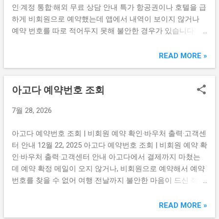
인·계정 통합·해외 무료 상담 안내 특가 항공권이나 호텔을 급
하게 비회원으로 예약했는데 앱에서 내역이 보이지 않거나
예약 번호를 따로 적어두지 못해 불안한 경우가 있습니다. 트
립닷컴은 예약 번호 없이도 이메일이나 휴대폰 번호로 인증
코드를 받아 조회하는 방법이 있어 비회원도 간편하게 예약
READ MORE »
내역을 확인할 수 있습니다. 비회원 예약 확인, 계정 통합, 해
외에서 무료로 상담받는 방법까지 아래 버튼에서 바로 확인
아고다 예약번호 조회
하세요. 트립닷컴 비회원 예약 조회 바로가기 → 항공권·호텔
예약 내역 및 이티켓 확인하기 → 트립닷컴 고객센터 무료 인
7월 28, 2026
터넷 전화 연결하기 → 예약 번호 없이 이메일·휴대폰 인증만
으로 비회원 조회가 된다 트립닷컴 비회원 예약 조회 페이지
아고다 예약번호 조회 | 비회원 예약 확인·바우처 출력·고객센
에서는 예약 번호 없이도 예약 시 입력한 이메일 주소 또는 휴
터 안내 12월 22, 2025 아고다 예약번호 조회 | 비회원 예약 확
대폰 번호로 인증 코드를 받아 로그인하면 예약 내역 전체를
인·바우처 출력·고객센터 안내 아고다에서 결제까지 마쳤는
확인할 수 있습니다. 다른 여행 플랫폼처럼 예약 번호와 카드
데 예약 확정 메일이 오지 않거나, 비회원으로 예약해서 예약
정보를 함께 입력하지 않아도 되므로 예약 번호를 따로 보관
번호를 찾을 수 없어 여행 전날까지 불안한 마음이 드신 적 있
하지 않았더라도 쉽게 접근할 수 있습니다. 조회 후에는 항공
으신가요? 결제가 정상적으로 됐다면 예약도 거의 확실히 완
권 이티켓(E-Ticket)과 호텔 바우처를 직접 출력하거나 PDF로
료된 것이므로 당황하지 않고 차근차근 확인하면 됩니다. 비
READ MORE »
저장해두는 것이 중요합니다. 체크인 시 이 서류를 제시해야
회원 예약 조회 방법, 바우처 출력, 고객센터 연락까지 아래
하므로 출발 전날 반드시 확인하고 저장해두...