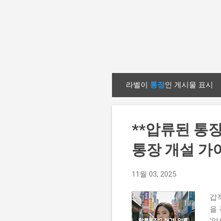
라벨이
통장
인 게시물 표시
글
**압류된 통장
통장 개설 가
11월 03, 2025
갑
을
'