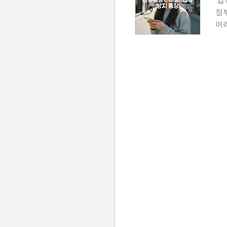
정
어
개
류
끝
확
중
제가
Z
만
기
함
통
숨
니다