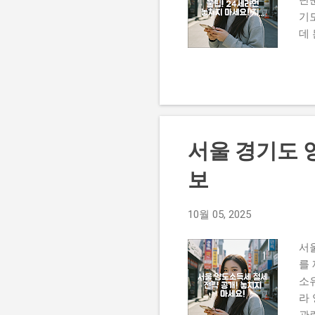
기
데
법
복
리
러
게요
년 
서울 경기도 
기
지
보
시
다.
10월 05, 2025
시
요한
서
를
소
라
관