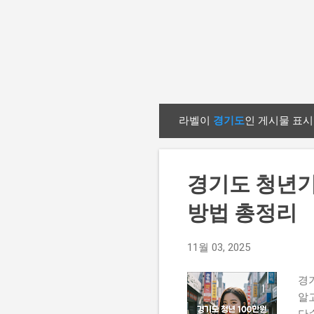
라벨이
경기도
인 게시물 표시
글
경기도 청년기
방법 총정리
11월 03, 2025
경기
알
단