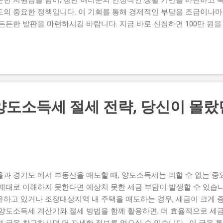
도의 중요한 정책입니다. 이 기회를 통해 경제적인 부담을 조금이나마 
 든든한 발판을 마련하시길 바랍니다. 지금 바로 신청하면 100만 원을
과 절차를 자세히 알려드릴게요. 신청 기간을 놓치지 않고 꼼꼼하게 
잡하게 느껴질 수 있는 자격 요건부터 신청 방법, 지급 일정까지, 궁금
해 드리겠습니다. 더 자세한 정보와 신청 절차에 대한 안내는 여기에서 
분의 든든한 미래를 위한 첫걸음, 지금 바로 함께 시작해요! 관련해서
. 👉 더 자세한 내용은 여기에 → 경기도 청년기본소득 100만원, 24세
신청 방법 총정리) 경기도 24세 청년이라면, 지금 바로 100만 원의 
양도소득세 절세 전략, 당신이 몰랐
회를 잡으세요! 매달 25만 원씩, 총 100만 원이 지급되는 경기도 
원을 넘어, 여러분의 안정적인 미래를 설계하고 꿈을 펼칠 수 있도록 돕
 아직 신청 방법을 몰라 망설이고 계셨다면, 오늘 이 글을 통해 모든
 1. 나는 신청 대상일까? 24세 청년기본소득 자격 요건 완벽 분석 
 경기도에 주민등록을 두고 거주하는 만 24세 청년 이라면 누구나 신청
 것은 '만 24세'라는 점인데요. 예를 들어, 2024년 기준으로 2000년...
울과 경기도 에서 부동산을 매도할 때, 양도소득세는 피할 수 없는 중
 제대로 이해하지 못한다면 예상치 못한 세금 부담이 발생할 수 있습니
유하고 있거나 조정대상지역 내 주택을 매도하는 경우, 세금이 크게 증
 양도소득세 계산기와 절세 방법을 함께 활용하면, 더 효율적으로 세금
련 글을 참고하시면 더 자세한 정보를 얻으실 수 있습니다 . 이 글을