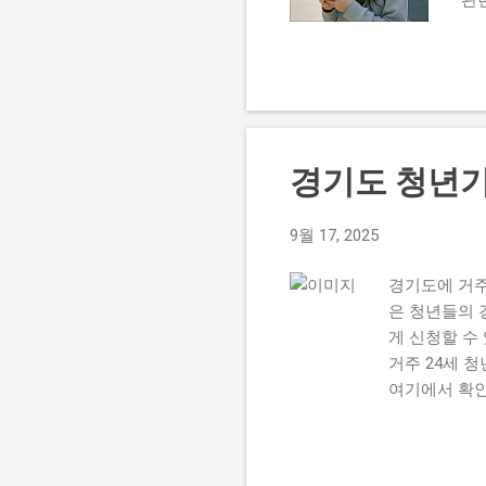
부
게
매
시
기
전
경기도 청년기
취
한
수
9월 17, 2025
쉽
경기도에 거주
한 
은 청년들의 
게 신청할 수
거주 24세 
여기에서 확인
시기 바랍니다
소득 100만
니다. 우선,